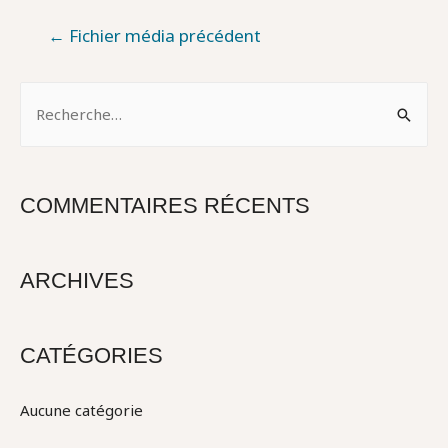
NAVIGATION
←
Fichier média précédent
DE
L’ARTICLE
R
e
c
h
COMMENTAIRES RÉCENTS
e
r
c
ARCHIVES
h
e
CATÉGORIES
r
Aucune catégorie
: