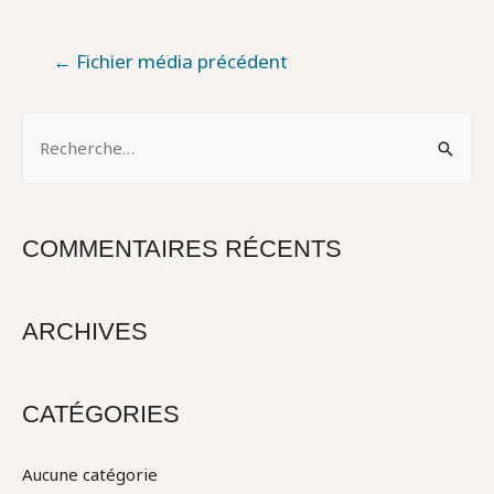
NAVIGATION
←
Fichier média précédent
DE
L’ARTICLE
R
e
c
h
COMMENTAIRES RÉCENTS
e
r
c
ARCHIVES
h
e
CATÉGORIES
r
Aucune catégorie
: