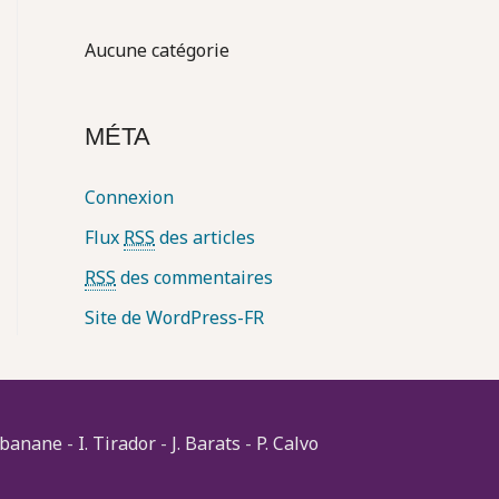
r
Aucune catégorie
:
MÉTA
Connexion
Flux
RSS
des articles
RSS
des commentaires
Site de WordPress-FR
 banane
-
I. Tirador
-
J. Barats
-
P. Calvo