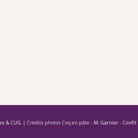
es & CUG.
| Crédits photos Coq en pâte -
M. Garnier
-
Confit