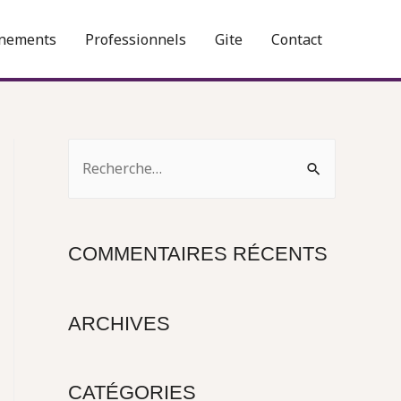
nements
Professionnels
Gite
Contact
R
e
c
h
COMMENTAIRES RÉCENTS
e
r
ARCHIVES
c
h
e
CATÉGORIES