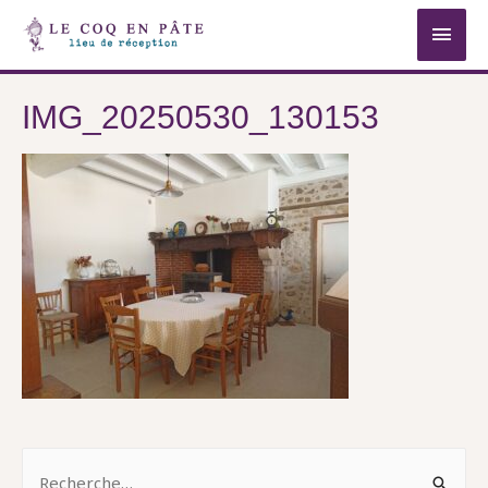
MEN
PRIN
IMG_20250530_130153
R