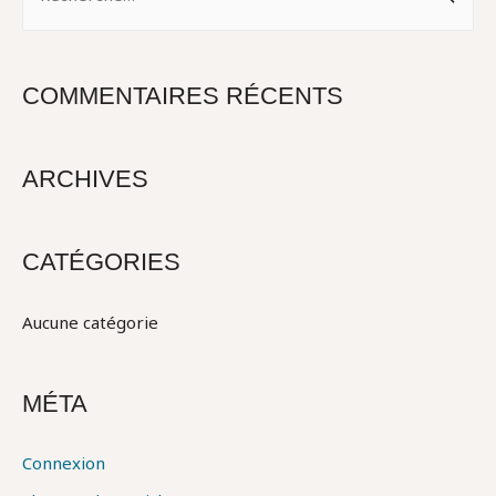
e
c
h
COMMENTAIRES RÉCENTS
e
r
c
ARCHIVES
h
e
CATÉGORIES
r
Aucune catégorie
:
MÉTA
Connexion