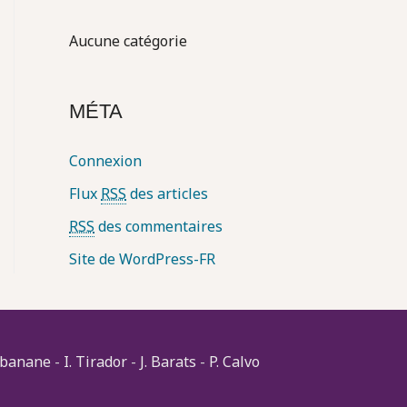
r
Aucune catégorie
:
MÉTA
Connexion
Flux
RSS
des articles
RSS
des commentaires
Site de WordPress-FR
 banane
-
I. Tirador
-
J. Barats
-
P. Calvo