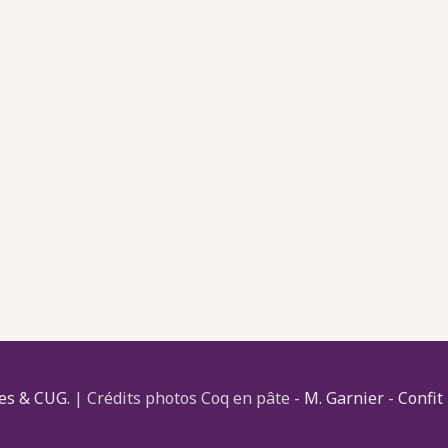
es & CUG.
| Crédits photos Coq en pâte -
M. Garnier
-
Confit