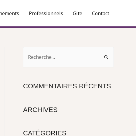
nements
Professionnels
Gite
Contact
R
e
c
h
COMMENTAIRES RÉCENTS
e
r
ARCHIVES
c
h
e
CATÉGORIES