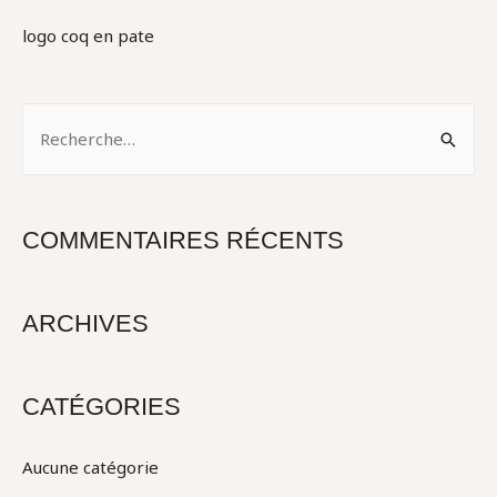
logo coq en pate
R
e
c
h
COMMENTAIRES RÉCENTS
e
r
c
ARCHIVES
h
e
CATÉGORIES
r
Aucune catégorie
: